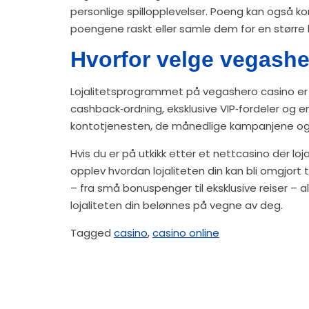
personlige spillopplevelser. Poeng kan også konv
poengene raskt eller samle dem for en større 
Hvorfor velge vegashe
Lojalitetsprogrammet på vegashero casino er b
cashback‑ordning, eksklusive VIP‑fordeler og 
kontotjenesten, de månedlige kampanjene og de 
Hvis du er på utkikk etter et nettcasino der lo
opplev hvordan lojaliteten din kan bli omgjort 
– fra små bonuspenger til eksklusive reiser – alt
lojaliteten din belønnes på vegne av deg.
Tagged
casino
,
casino online