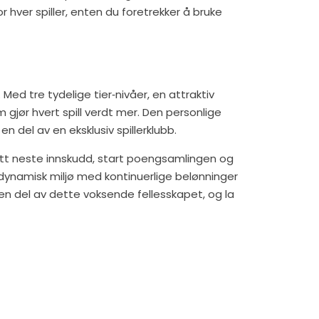
r hver spiller, enten du foretrekker å bruke
d tre tydelige tier‑nivåer, en attraktiv
gjør hvert spill verdt mer. Den personlige
 del av en eksklusiv spillerklubb.
r ditt neste innskudd, start poengsamlingen og
t dynamisk miljø med kontinuerlige belønninger
li en del av dette voksende fellesskapet, og la