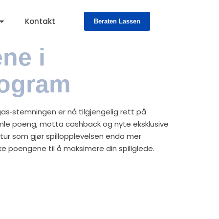
Kontakt
Beraten Lassen
ne i
rogram
egas‑stemningen er nå tilgjengelig rett på
amle poeng, motta cashback og nyte eksklusive
tur som gjør spillopplevelsen enda mer
ke poengene til å maksimere din spillglede.