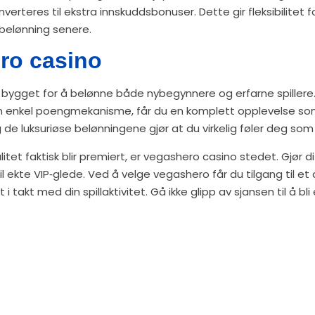
erteres til ekstra innskuddsbonuser. Dette gir fleksibilitet fo
belønning senere.
ro casino
ygget for å belønne både nybegynnere og erfarne spillere. Me
en enkel poengmekanisme, får du en komplett opplevelse som 
luksuriøse belønningene gjør at du virkelig føler deg som en
jalitet faktisk blir premiert, er vegashero casino stedet. Gjø
til ekte VIP‑glede. Ved å velge vegashero får du tilgang til e
 i takt med din spillaktivitet. Gå ikke glipp av sjansen til å b