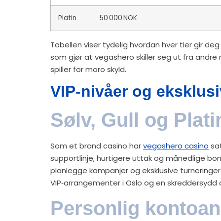
Platin
50 000 NOK
Tabellen viser tydelig hvordan hver tier gir d
som gjør at vegashero skiller seg ut fra andre 
spiller for moro skyld.
VIP‑nivåer og eksklusi
Sølv, Gull og Plati
Som et brand casino har
vegashero casino
sat
supportlinje, hurtigere uttak og månedlige bonu
planlegge kampanjer og eksklusive turneringer.
VIP‑arrangementer i Oslo og en skreddersydd c
Personlig kontoan