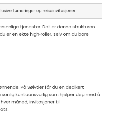
klusive turneringer og reiseinvitasjoner
ersonlige tjenester. Det er denne strukturen
du er en ekte high‑roller, selv om du bare
nende. På Sølvtier får du en dedikert
 personlig kontoansvarlig som hjelper deg med å
hver måned, invitasjoner til
ats.