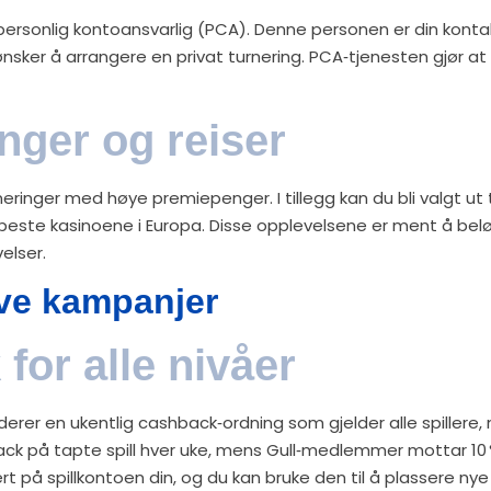
t en personlig kontoansvarlig (PCA). Denne personen er din ko
ønsker å arrangere en privat turnering. PCA‑tjenesten gjør 
nger og reiser
turneringer med høye premiepenger. I tillegg kan du bli valgt u
este kasinoene i Europa. Disse opplevelsene er ment å beløn
elser.
ve kampanjer
for alle nivåer
derer en ukentlig cashback‑ordning som gjelder alle spillere
ack på tapte spill hver uke, mens Gull‑medlemmer mottar 10
t på spillkontoen din, og du kan bruke den til å plassere ny