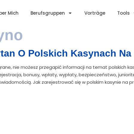
ber Mich
Berufsgruppen
Vorträge
Tools
yno
ytan O Polskich Kasynach Na
rane, nie możesz przegapić informacji na temat polskich kas
jestracja, bonusy, wpłaty, wypłaty, bezpieczeństwo, juniori
 świadomością. Jak zarejestrować się w polskim kasynie na pr
QUICK LINKS