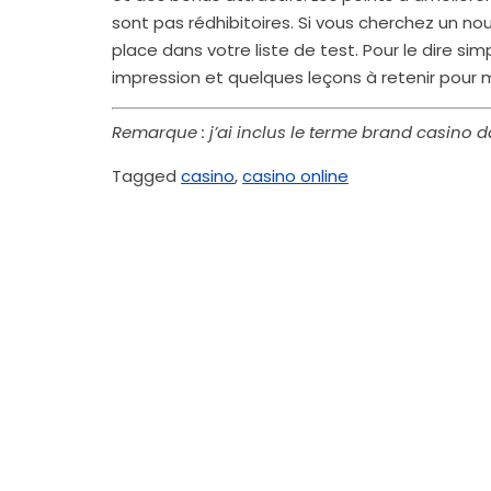
sont pas rédhibitoires. Si vous cherchez un 
place dans votre liste de test. Pour le dire si
impression et quelques leçons à retenir pour m
Remarque : j’ai inclus le terme
brand casino
da
Tagged
casino
,
casino online
BHV Wissen
BHV Wissen unterstützt Architekten,
Ingenieure und Sachverständige bei der
rechtssicheren Absicherung ihres beruflichen
Risikos. Mit klaren Analysen, verständlicher