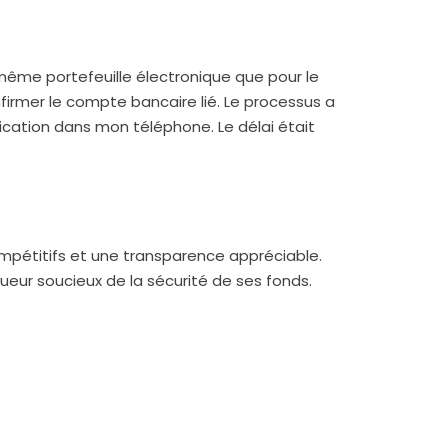
e même portefeuille électronique que pour le
firmer le compte bancaire lié. Le processus a
ification dans mon téléphone. Le délai était
pétitifs et une transparence appréciable.
oueur soucieux de la sécurité de ses fonds.