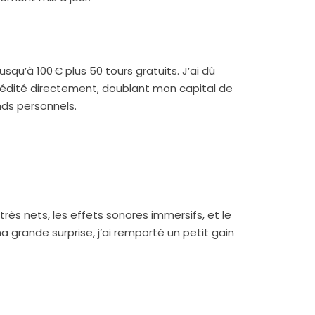
u’à 100 € plus 50 tours gratuits. J’ai dû
crédité directement, doublant mon capital de
nds personnels.
très nets, les effets sonores immersifs, et le
ma grande surprise, j’ai remporté un petit gain