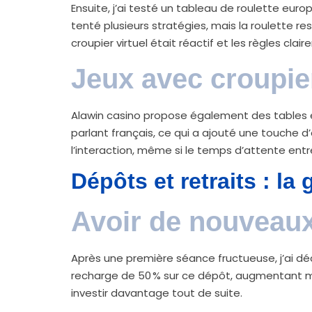
Ensuite, j’ai testé un tableau de roulette europ
tenté plusieurs stratégies, mais la roulette re
croupier virtuel était réactif et les règles cl
Jeux avec croupier
Alawin casino propose également des tables en d
parlant français, ce qui a ajouté une touche d
l’interaction, même si le temps d’attente entre
Dépôts et retraits : la
Avoir de nouveau
Après une première séance fructueuse, j’ai dé
recharge de 50 % sur ce dépôt, augmentant mo
investir davantage tout de suite.