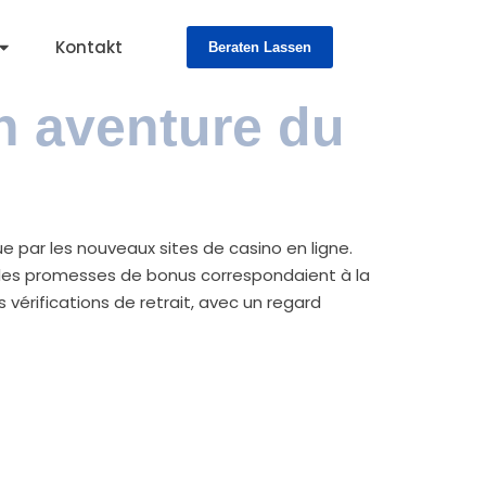
Kontakt
Beraten Lassen
n aventure du
que par les nouveaux sites de casino en ligne.
si les promesses de bonus correspondaient à la
es vérifications de retrait, avec un regard