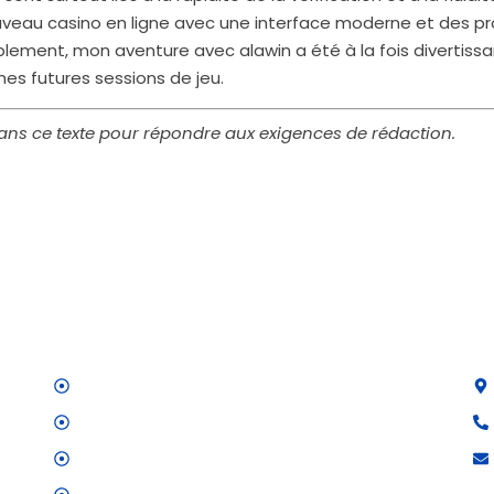
nouveau casino en ligne avec une interface moderne et des 
mplement, mon aventure avec alawin a été à la fois divertiss
es futures sessions de jeu.
ns ce texte pour répondre aux exigences de rédaction.
QUICK LINKS
Impressum
Datenschutz
Berufsgruppen