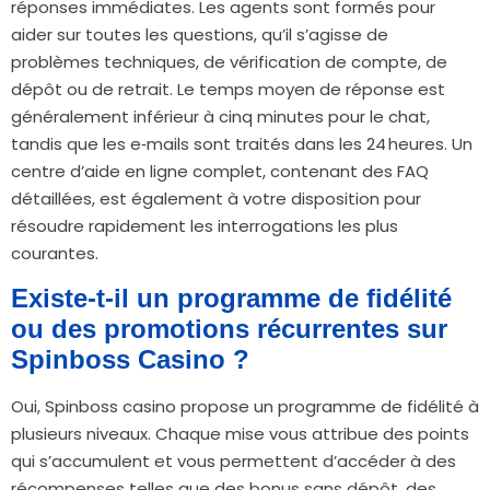
réponses immédiates. Les agents sont formés pour
aider sur toutes les questions, qu’il s’agisse de
problèmes techniques, de vérification de compte, de
dépôt ou de retrait. Le temps moyen de réponse est
généralement inférieur à cinq minutes pour le chat,
tandis que les e‑mails sont traités dans les 24 heures. Un
centre d’aide en ligne complet, contenant des FAQ
détaillées, est également à votre disposition pour
résoudre rapidement les interrogations les plus
courantes.
Existe‑t‑il un programme de fidélité
ou des promotions récurrentes sur
Spinboss Casino ?
Oui, Spinboss casino propose un programme de fidélité à
plusieurs niveaux. Chaque mise vous attribue des points
qui s’accumulent et vous permettent d’accéder à des
récompenses telles que des bonus sans dépôt, des