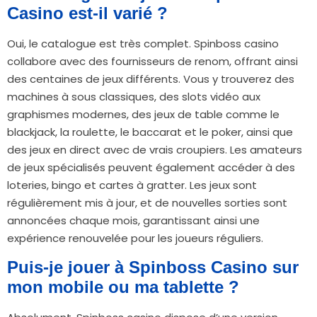
Casino est-il varié ?
Oui, le catalogue est très complet. Spinboss casino
collabore avec des fournisseurs de renom, offrant ainsi
des centaines de jeux différents. Vous y trouverez des
machines à sous classiques, des slots vidéo aux
graphismes modernes, des jeux de table comme le
blackjack, la roulette, le baccarat et le poker, ainsi que
des jeux en direct avec de vrais croupiers. Les amateurs
de jeux spécialisés peuvent également accéder à des
loteries, bingo et cartes à gratter. Les jeux sont
régulièrement mis à jour, et de nouvelles sorties sont
annoncées chaque mois, garantissant ainsi une
expérience renouvelée pour les joueurs réguliers.
Puis‑je jouer à Spinboss Casino sur
mon mobile ou ma tablette ?