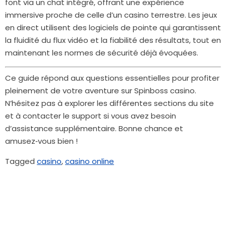
font via un chat intégré, offrant une expérience
immersive proche de celle d’un casino terrestre. Les jeux
en direct utilisent des logiciels de pointe qui garantissent
la fluidité du flux vidéo et la fiabilité des résultats, tout en
maintenant les normes de sécurité déjà évoquées.
Ce guide répond aux questions essentielles pour profiter
pleinement de votre aventure sur Spinboss casino.
N’hésitez pas à explorer les différentes sections du site
et à contacter le support si vous avez besoin
d’assistance supplémentaire. Bonne chance et
amusez‑vous bien !
Tagged
casino
,
casino online
BHV Wissen