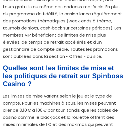
tours gratuits ou même des cadeaux matériels. En plus
du programme de fidélité, le casino lance régulièrement
des promotions thématiques (week‑ends à thème,
tournois de slots, cash‑back sur certaines périodes). Les
membres VIP bénéficient de limites de mise plus
élevées, de temps de retrait accélérés et d’un
gestionnaire de compte dédié. Toutes les promotions
sont publiées dans la section « Offres » du site.
Quelles sont les limites de mise et
les politiques de retrait sur Spinboss
Casino ?
Les limites de mise varient selon le jeu et le type de
compte. Pour les machines à sous, les mises peuvent
aller de 0,10 € à 100 € par tour, tandis que les tables de
casino comme le blackjack et la roulette offrent des
mises minimales de 1 € et des maximas qui peuvent