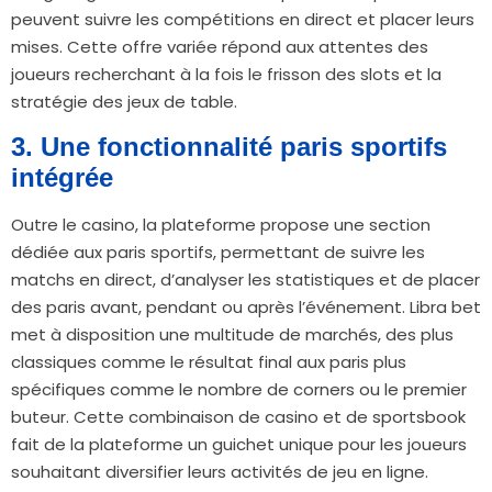
peuvent suivre les compétitions en direct et placer leurs
mises. Cette offre variée répond aux attentes des
joueurs recherchant à la fois le frisson des slots et la
stratégie des jeux de table.
3. Une fonctionnalité paris sportifs
intégrée
Outre le casino, la plateforme propose une section
dédiée aux paris sportifs, permettant de suivre les
matchs en direct, d’analyser les statistiques et de placer
des paris avant, pendant ou après l’événement. Libra bet
met à disposition une multitude de marchés, des plus
classiques comme le résultat final aux paris plus
spécifiques comme le nombre de corners ou le premier
buteur. Cette combinaison de casino et de sportsbook
fait de la plateforme un guichet unique pour les joueurs
souhaitant diversifier leurs activités de jeu en ligne.