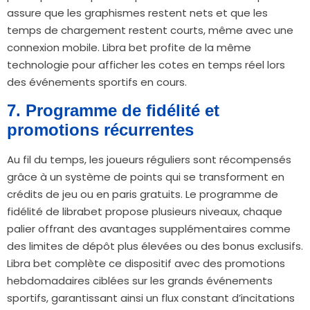
assure que les graphismes restent nets et que les
temps de chargement restent courts, même avec une
connexion mobile. Libra bet profite de la même
technologie pour afficher les cotes en temps réel lors
des événements sportifs en cours.
7. Programme de fidélité et
promotions récurrentes
Au fil du temps, les joueurs réguliers sont récompensés
grâce à un système de points qui se transforment en
crédits de jeu ou en paris gratuits. Le programme de
fidélité de librabet propose plusieurs niveaux, chaque
palier offrant des avantages supplémentaires comme
des limites de dépôt plus élevées ou des bonus exclusifs.
Libra bet complète ce dispositif avec des promotions
hebdomadaires ciblées sur les grands événements
sportifs, garantissant ainsi un flux constant d’incitations