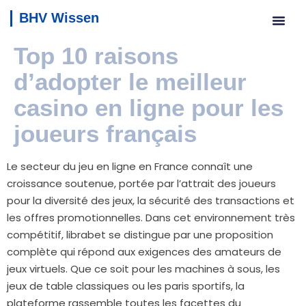
BHV Wissen
Top 10 raisons
d’adopter le meilleur
casino en ligne pour les
joueurs français
Le secteur du jeu en ligne en France connaît une
croissance soutenue, portée par l’attrait des joueurs
pour la diversité des jeux, la sécurité des transactions et
les offres promotionnelles. Dans cet environnement très
compétitif, librabet se distingue par une proposition
complète qui répond aux exigences des amateurs de
jeux virtuels. Que ce soit pour les machines à sous, les
jeux de table classiques ou les paris sportifs, la
plateforme rassemble toutes les facettes du