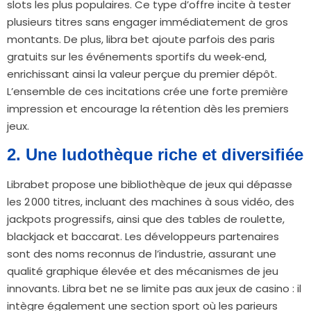
slots les plus populaires. Ce type d’offre incite à tester
plusieurs titres sans engager immédiatement de gros
montants. De plus, libra bet ajoute parfois des paris
gratuits sur les événements sportifs du week‑end,
enrichissant ainsi la valeur perçue du premier dépôt.
L’ensemble de ces incitations crée une forte première
impression et encourage la rétention dès les premiers
jeux.
2. Une ludothèque riche et diversifiée
Librabet propose une bibliothèque de jeux qui dépasse
les 2 000 titres, incluant des machines à sous vidéo, des
jackpots progressifs, ainsi que des tables de roulette,
blackjack et baccarat. Les développeurs partenaires
sont des noms reconnus de l’industrie, assurant une
qualité graphique élevée et des mécanismes de jeu
innovants. Libra bet ne se limite pas aux jeux de casino : il
intègre également une section sport où les parieurs