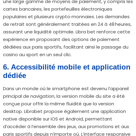
une large gamme de moyens de paiement, y compris les
cartes bancaires, les portefeuilles électroniques
populaires et plusieurs crypto‑monnaies. Les demandes
de retrait sont généralement traitées en 24 à 48 heures,
assurant une liquidité optimale. Libra bet renforce cette
expérience en proposant des options de paiement
dédiées aux paris sportifs, facilitant ainsi le passage du
casino au sport en un seul clic.
6. Accessibilité mobile et application
dédiée
Dans un monde où le smartphone est devenu l’appareil
principal de navigation, la version mobile du site a été
conçue pour offrir la même fluidité que la version
desktop. Librabet propose également une application
native disponible sur iOS et Android, permettant
d’accéder à l’ensemble des jeux, aux promotions et aux
paris sportifs depuis n’importe où. L’interface responsive