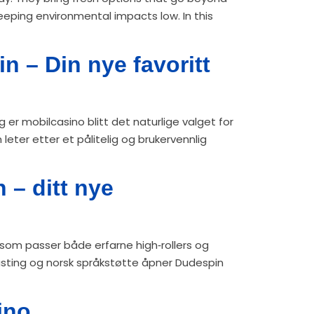
keeping environmental impacts low. In this
 – Din nye favoritt
g er mobilcasino blitt det naturlige valget for
 leter etter et pålitelig og brukervennlig
 – ditt nye
som passer både erfarne high‑rollers og
lasting og norsk språkstøtte åpner Dudespin
ino