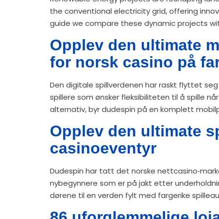
the conventional electricity grid, offering inn
guide we compare these dynamic projects wit
Opplev den ultimate m
for norsk casino på fa
Den digitale spillverdenen har raskt flyttet se
spillere som ønsker fleksibiliteten til å spille 
alternativ, byr dudespin på en komplett mobi
Opplev den ultimate s
casinoeventyr
Dudespin har tatt det norske nettcasino‑mark
nybegynnere som er på jakt etter underholdnin
dørene til en verden fylt med fargerike spille
86 uforglemmelige loja