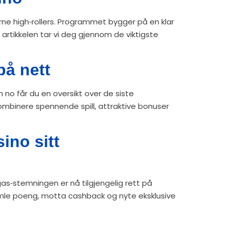
ne high‑rollers. Programmet bygger på en klar
e artikkelen tar vi deg gjennom de viktigste
på nett
n no får du en oversikt over de siste
kombinere spennende spill, attraktive bonuser
ino sitt
egas‑stemningen er nå tilgjengelig rett på
amle poeng, motta cashback og nyte eksklusive