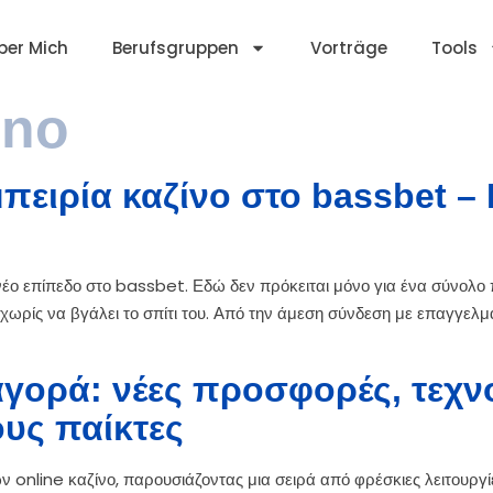
ber Mich
Berufsgruppen
Vorträge
Tools
ino
πειρία καζίνο στο bassbet 
έο επίπεδο στο bassbet. Εδώ δεν πρόκειται μόνο για ένα σύνολο π
 χωρίς να βγάλει το σπίτι του. Από την άμεση σύνδεση με επαγγελμα
 αγορά: νέες προσφορές, τεχν
ους παίκτες
ων online καζίνο, παρουσιάζοντας μια σειρά από φρέσκιες λειτουρ